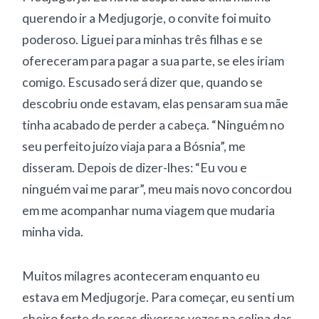
querendo ir a Medjugorje, o convite foi muito
poderoso. Liguei para minhas três filhas e se
ofereceram para pagar a sua parte, se eles iriam
comigo. Escusado será dizer que, quando se
descobriu onde estavam, elas pensaram sua mãe
tinha acabado de perder a cabeça. “Ninguém no
seu perfeito juízo viaja para a Bósnia”, me
disseram. Depois de dizer-lhes: “Eu vou e
ninguém vai me parar”, meu mais novo concordou
em me acompanhar numa viagem que mudaria
minha vida.
Muitos milagres aconteceram enquanto eu
estava em Medjugorje. Para começar, eu senti um
cheiro forte de rosas diversas vezes na colina das