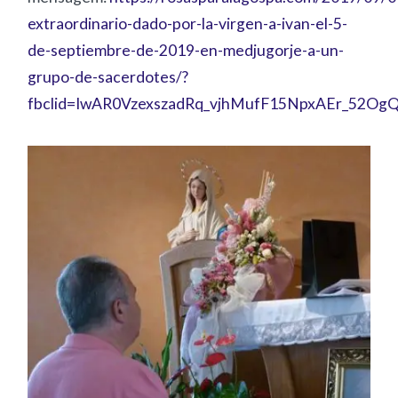
extraordinario-dado-por-la-virgen-a-ivan-el-5-
de-septiembre-de-2019-en-medjugorje-a-un-
grupo-de-sacerdotes/?
fbclid=IwAR0VzexszadRq_vjhMufF15NpxAEr_52O