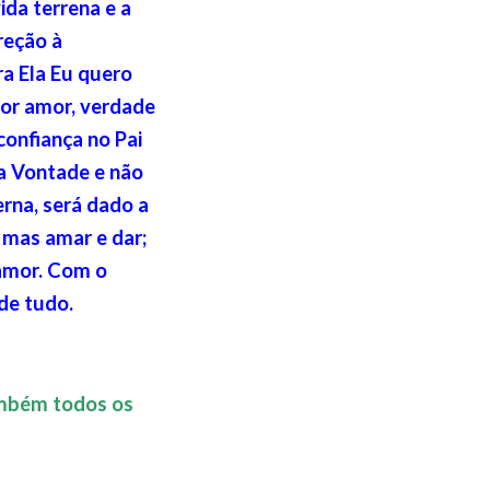
da terrena e a
reção à
ra Ela Eu quero
ior amor, verdade
confiança no Pai
a Vontade e não
erna, será dado a
 mas amar e dar;
 amor. Com o
de tudo.
ambém todos os