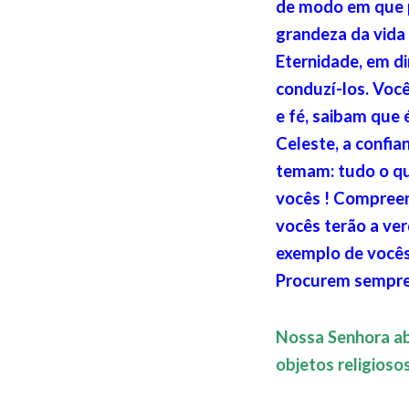
de modo em que p
grandeza da vida 
Eternidade, em di
conduzí-los. Voc
e fé, saibam que
Celeste, a confi
temam: tudo o que
vocês ! Compreen
vocês terão a ve
exemplo de vocês
Procurem sempre 
Nossa Senhora ab
objetos religios