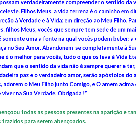
ossam verdadeiramente compreender o sentido da vi
celeste. Filhos Meus, a vida terrena é o caminho em di
reção à Verdade e à Vida: em direção ao Meu Filho. Pa
ês, filhos Meus, vocês que sempre tem sede de um ma
 é somente uma a fonte na qual vocês podem beber: a 
ança no Seu Amor. Abandonem-se completamente à Su
 é o melhor para vocês, tudo o que os leva à Vida Et
dam que o sentido da vida não é sempre querer e ter,
rdadeira paz e o verdadeiro amor, serão apóstolos do
, adorem o Meu Filho junto Comigo, e O amem acima 
viver na Sua Verdade. Obrigada !”
ençoou todas as pessoas presentes na aparição e t
os trazidos para serem abençoados.