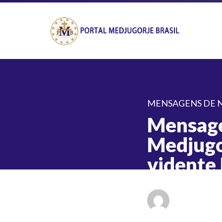
MENSAGENS DE N
Mensage
Medjugo
vidente
Escrito por
G
em 2 de out