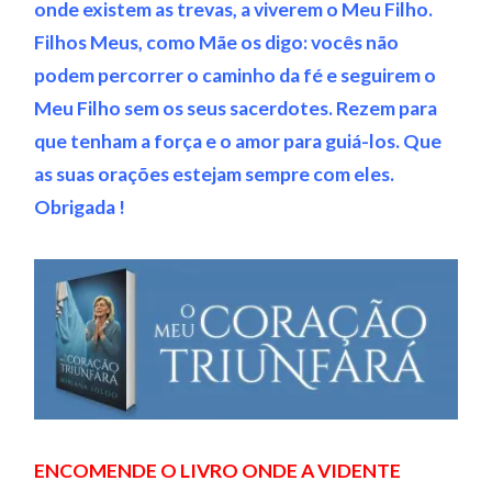
onde existem as trevas, a viverem o Meu Filho.
Filhos Meus, como Mãe os digo: vocês não
podem percorrer o caminho da fé e seguirem o
Meu Filho sem os seus sacerdotes. Rezem para
que tenham a força e o amor para guiá-los. Que
as suas orações estejam sempre com eles.
Obrigada !
ENCOMENDE O LIVRO ONDE A VIDENTE