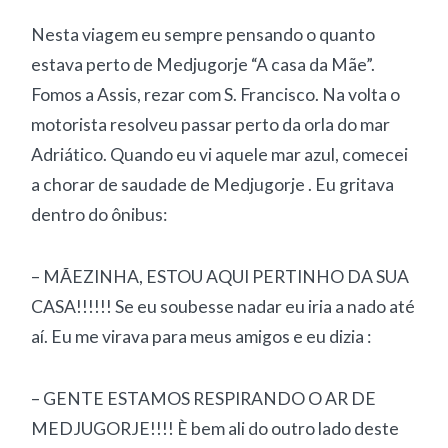
Nesta viagem eu sempre pensando o quanto
estava perto de Medjugorje “A casa da Mãe”.
Fomos a Assis, rezar com S. Francisco. Na volta o
motorista resolveu passar perto da orla do mar
Adriático. Quando eu vi aquele mar azul, comecei
a chorar de saudade de Medjugorje . Eu gritava
dentro do ônibus:
– MÃEZINHA, ESTOU AQUI PERTINHO DA SUA
CASA!!!!!! Se eu soubesse nadar eu iria a nado até
aí. Eu me virava para meus amigos e eu dizia :
– GENTE ESTAMOS RESPIRANDO O AR DE
MEDJUGORJE!!!! È bem ali do outro lado deste