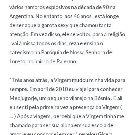
vários namoros explosivos na década de 90 na
Argentina. No entanto, aos 46 anos , está longe
de ser aquela garota sexy que chamou tanta
atenção. Em vez disso, ele se voltou para a religião
: vai à missa todos os dias, reza e ensina o
catecismo na Paróquia de Nossa Senhora de
Loreto, no bairro de Palermo.
“Três anos atrás , a Virgem mudou minha vida para
sempre. Em abril de 2010 eu viajei para conhecer
Medjugorje, um pequeno vilarejo na Bósnia . E ali
eu senti pela primeira vez a presença da Virgem (
… ) Após a viagem , percebi que a Virgem tinha me
chamado para ser sua aluna em sua escola de
amor, e eu concordei em ser “, revelou Gisela ,