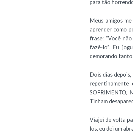
para tão horrend
Meus amigos me m
aprender como per
frase: “Você não
fazê-lo”. Eu jog
demorando tanto 
Dois dias depois
repentinament
SOFRIMENTO, 
Tinham desaparec
Viajei de volta p
los, eu dei um ab