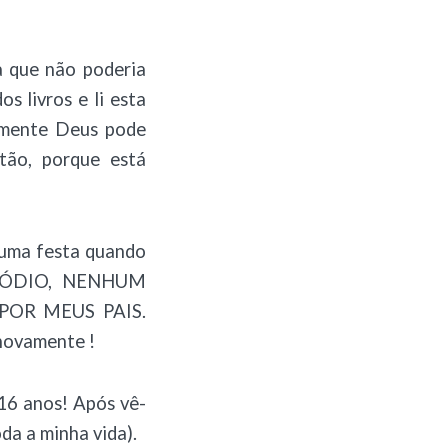
a que não poderia
s livros e li esta
Somente Deus pode
ntão, porque está
 uma festa quando
M ÓDIO, NENHUM
OR MEUS PAIS.
novamente !
 16 anos! Após vê-
da a minha vida).