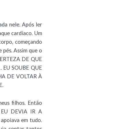
ada nele. Após ler
aque cardíaco. Um
 corpo, começando
 pés. Assim que o
 CERTEZA DE QUE
 EU SOUBE QUE
HA DE VOLTAR À
E.
eus filhos. Então
ue EU DEVIA IR A
poiava em tudo.
ia contar tantos