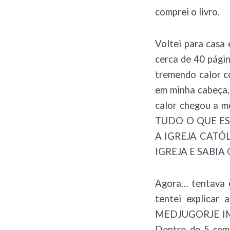
comprei o livro.
Voltei para casa 
cerca de 40 pági
tremendo calor c
em minha cabeça,
calor chegou a
TUDO O QUE E
A IGREJA CATÓ
IGREJA E SABI
Agora… tentava e
tentei explicar
MEDJUGORJE IME
Dentro de 5 sem