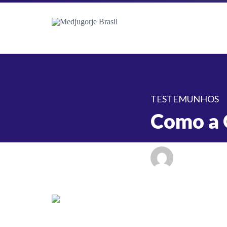
TESTEMUNHOS
Como a 
Escrito por
G
em 15 de fev