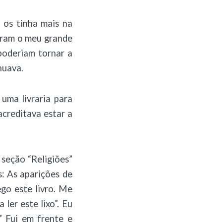
 os tinha mais na
aram o meu grande
poderiam tornar a
nuava.
uma livraria para
acreditava estar a
seção “Religiões”
s: As aparições de
go este livro. Me
ler este lixo”. Eu
” Fui em frente e