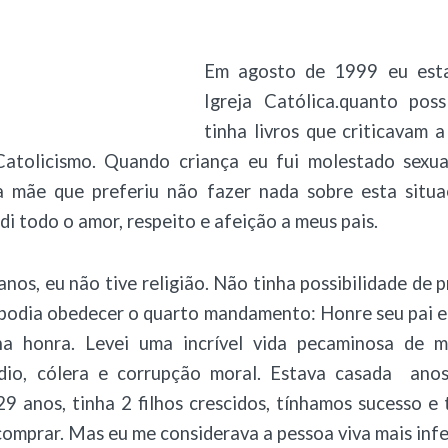
Em agosto de 1999 eu esta
Igreja Católica.quanto pos
tinha livros que criticavam a
atolicismo. Quando criança eu fui molestado sexu
a mãe que preferiu não fazer nada sobre esta situ
di todo o amor, respeito e afeição a meus pais.
nos, eu não tive religião. Não tinha possibilidade de
 podia obedecer o quarto mandamento: Honre seu pai e 
a honra. Levei uma incrível vida pecaminosa de me
ódio, cólera e corrupção moral. Estava casada a
9 anos, tinha 2 filhos crescidos, tínhamos sucesso e
comprar. Mas eu me considerava a pessoa viva mais infel