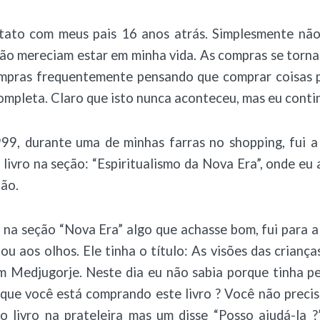
tato com meus pais 16 anos atrás. Simplesmente não
 não mereciam estar em minha vida. As compras se torn
ompras frequentemente pensando que comprar coisas 
ompleta. Claro que isto nunca aconteceu, mas eu conti
9, durante uma de minhas farras no shopping, fui a 
livro na seção: “Espiritualismo da Nova Era”, onde eu 
ião.
na seção “Nova Era” algo que achasse bom, fui para a 
tou aos olhos. Ele tinha o título: As visões das criança
 Medjugorje. Neste dia eu não sabia porque tinha pe
que você está comprando este livro ? Você não precisa 
 o livro na prateleira mas um disse “Posso ajudá-la ?