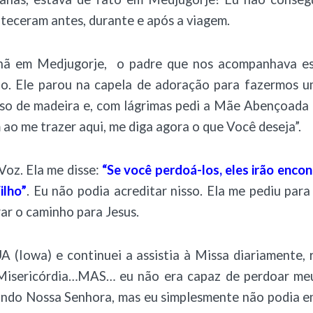
teceram antes, durante e após a viagem.
hã em Medjugorje, o padre que nos acompanhava e
ejo. Ele parou na capela de adoração para fazermos u
iso de madeira e, com lágrimas pedi a Mãe Abençoada 
 ao me trazer aqui, me diga agora o que Você deseja”.
Voz. Ela me disse:
“Se você perdoá-los, eles irão enco
ilho”
. Eu não podia acreditar nisso. Ela me pediu par
rar o caminho para Jesus.
A (Iowa) e continuei a assistia à Missa diariamente, 
Misericórdia…MAS… eu não era capaz de perdoar meu
ndo Nossa Senhora, mas eu simplesmente não podia e