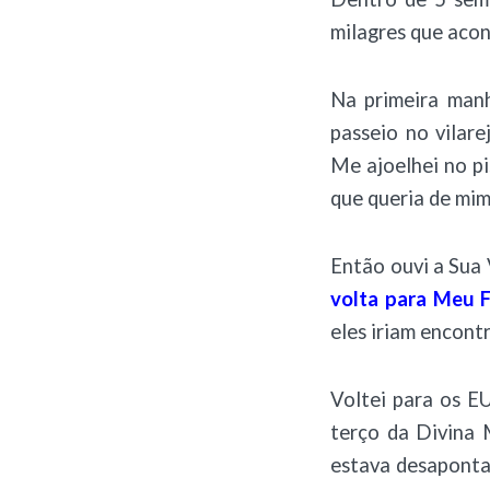
milagres que acon
Na primeira man
passeio no vilar
Me ajoelhei no p
que queria de mim
Então ouvi a Sua 
volta para Meu F
eles iriam encont
Voltei para os EU
terço da Divina 
estava desaponta