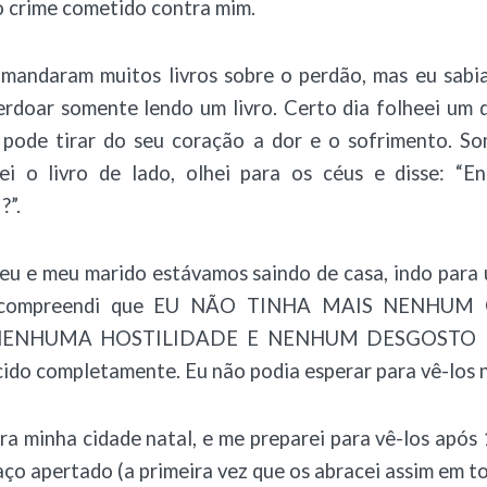
o crime cometido contra mim.
andaram muitos livros sobre o perdão, mas eu sabi
doar somente lendo um livro. Certo dia folheei um do
 pode tirar do seu coração a dor e o sofrimento. 
uei o livro de lado, olhei para os céus e disse: “E
?”.
, eu e meu marido estávamos saindo de casa, indo para
e compreendi que EU NÃO TINHA MAIS NENHU
NENHUMA HOSTILIDADE E NENHUM DESGOSTO P
ido completamente. Eu não podia esperar para vê-los 
ara minha cidade natal, e me preparei para vê-los após
raço apertado (a primeira vez que os abracei assim em to