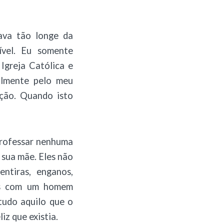
va tão longe da
sível. Eu somente
 Igreja Católica e
almente pelo meu
ação. Quando isto
 professar nenhuma
sua mãe. Eles não
ntiras, enganos,
nos com um homem
 tudo aquilo que o
iz que existia.