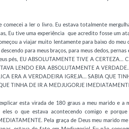
e comecei a ler o livro. Eu estava totalmente mergulh
nas, Eu tive uma experiência que acredito fosse um at
omeçou a viajar muito lentamente para baixo do meu
 descendo para meus braços, para meus dedos, pernas e
 meus pés, EU ABSOLUTAMENTE TIVE A CERTEZA…
STAVA LENDO ERA ABSOLUTAMENTE A VERDADE…
LICA ERA A VERDADEIRA IGREJA… SABIA QUE TIN
A QUE TINHA DE IR A MEDJUGORJE IMEDIATAMENT
xplicar esta virada de 180 graus a meu marido e a m
 a eles o que estava acontecendo comigo e porq
DIATAMENTE. Pela graça de Deus meu marido me a
anas, estava de fato em Medjugorje! Eu não consegu