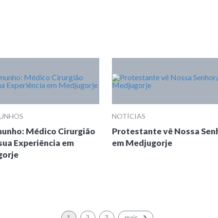
MUNHOS
NOTÍCIAS
unho: Médico Cirurgião
Protestante vê Nossa Sen
sua Experiência em
em Medjugorje
orje
1
2
3
mais