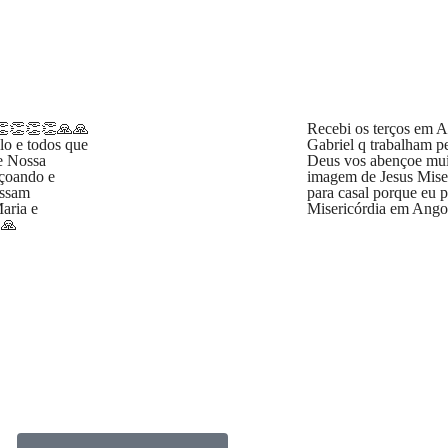
. 👏👏👏👏🙏🙏
Recebi os terços em A
lo e todos que
Gabriel q trabalham p
ue Nossa
Deus vos abençoe muit
nçoando e
imagem de Jesus Miser
ossam
para casal porque eu 
aria e
Misericórdia em Ango
.🙏