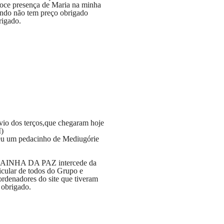
oce presença de Maria na minha
indo não tem preço obrigado
rigado.
vio dos terços,que chegaram hoje
)
teu um pedacinho de Mediugórie
RAINHA DA PAZ intercede da
icular de todos do Grupo e
ordenadores do site que tiveram
o obrigado.