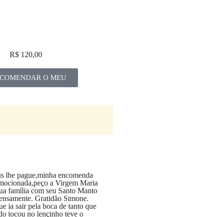
R$ 120,00
COMENDAR O MEU
us lhe pague,minha encomenda
emocionada,peço a Virgem Maria
sua família com seu Santo Manto
ensamente. Gratidão Simone.
 ia sair pela boca de tanto que
o tocou no lençinho teve o