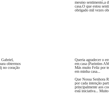
mesmo sentimento,a d
casa.O que estou sent
obrigado mil vezes ob
 Gabriel,
Queria agradecer o en
 para obtermos
em casa (Parintins AM
Bj no coração
Más muito Feliz por 
em minha casa...
Que Nossa Senhora 
por cada intenção part
principalmente aos co
está iniciativa... Muit