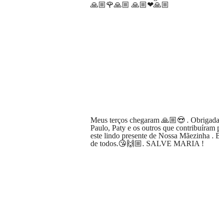
🙏🏼🌹🙏🏼 🙏🏼❤🙏🏼
Meus terços chegaram 🙏🏼😍 . Obrigada
Paulo, Paty e os outros que contribuíram
este lindo presente de Nossa Mãezinha . 
de todos.😘🙌🏼. SALVE MARIA !