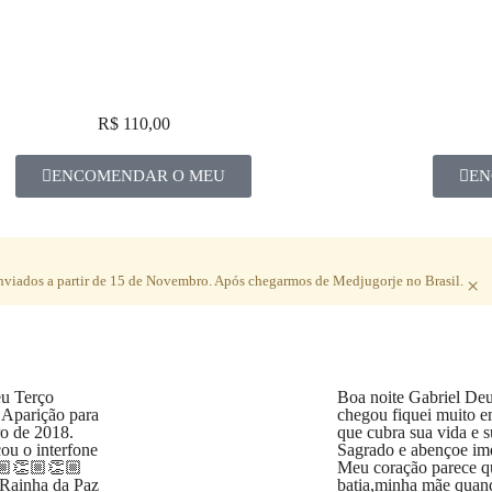
R$ 110,00
ENCOMENDAR O MEU
EN
 enviados a partir de 15 de Novembro. Após
chegarmos de Medjugorje no Brasil.
×
u Terço
Boa noite Gabriel De
Aparição para
chegou fiquei muito 
o de 2018.
que cubra sua vida e 
u o interfone
Sagrado e abençoe im
🏼👏🏼👏🏼
Meu coração parece que
Rainha da Paz
batia,minha mãe quand