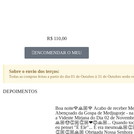
R$ 110,00
ENCOMENDAR O MEU
Sobre o envio dos terços:
Todas as compras feitas a partir do dia 01 de Outubro à 31 de Outubro serão
DEPOIMENTOS
Boa noite🌹🙏🏼🌹 Acabo de receber Me
Abençoado da Gospa de Medjugorje - na 
a Vidente Mirjana do Dia 02 de Novembr
🙏🏼😍👏🏼👏🏼❤😍🙏🏼... Quando toco
eu pensei "É Ele"... É era mesmo🙏🏼
👏🏼👏🏼🙏🏼 Obrigada Nossa Senhora 