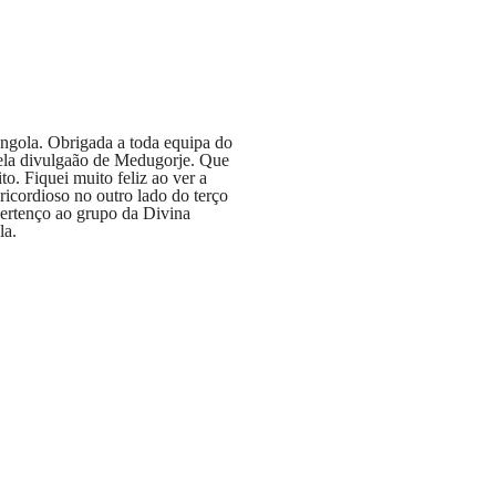
ngola. Obrigada a toda equipa do
ela divulgaão de Medugorje. Que
o. Fiquei muito feliz ao ver a
icordioso no outro lado do terço
pertenço ao grupo da Divina
la.