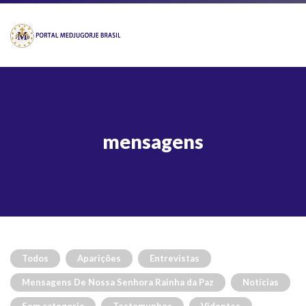
mensagens
Todos
Aparições
Entrevistas
Mensagens De Nossa Senhora Rainha da Paz
Notícias