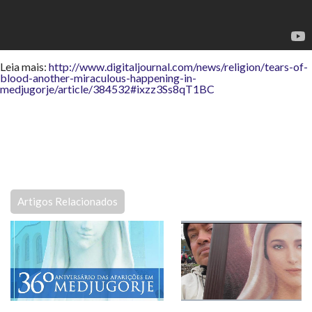
Leia mais:
http://www.digitaljournal.com/news/religion/tears-of-
blood-another-miraculous-happening-in-
medjugorje/article/384532#ixzz3Ss8qT1BC
Artigos Relacionados